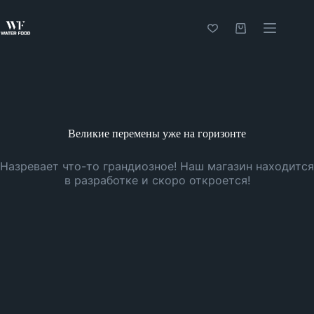
Перейти
к
сути
Корзина
Великие перемены уже на горизонте
Назревает что-то грандиозное! Наш магазин находится
в разработке и скоро откроется!