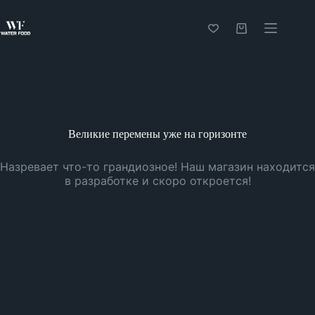
Перейти
к
сути
Корзина
Великие перемены уже на горизонте
Назревает что-то грандиозное! Наш магазин находится
в разработке и скоро откроется!