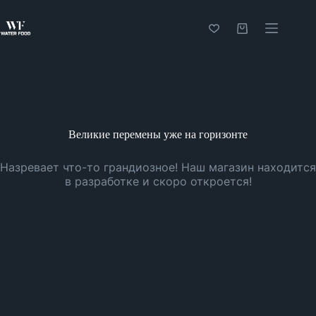
Перейти
к
сути
Корзина
Великие перемены уже на горизонте
Назревает что-то грандиозное! Наш магазин находится
в разработке и скоро откроется!