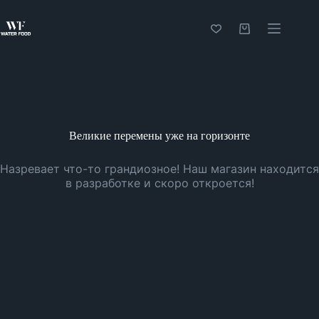
Перейти
к
сути
Корзина
Великие перемены уже на горизонте
Назревает что-то грандиозное! Наш магазин находится
в разработке и скоро откроется!